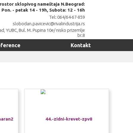
prostor sklopivog nameštaja N.Beograd:
Pon. - petak 14 - 19h, Subota: 12 - 16h
Tel: 064/64-67-859
slobodan.pavicevic@rivalindustrija.rs
d, YUBC, Bul. M. Pupina 10e/ nisko prizemlje
br.8
ference
Kontakt