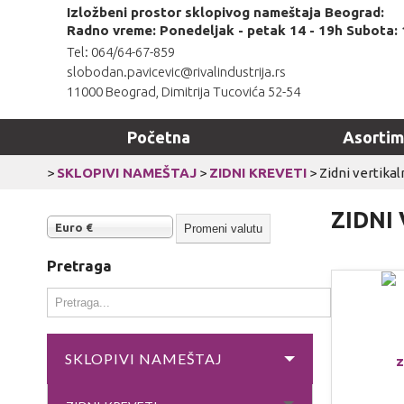
Izložbeni prostor sklopivog nameštaja Beograd:
Radno vreme: Ponedeljak - petak 14 - 19h Subota: 
Tel: 064/64-67-859
slobodan.pavicevic@rivalindustrija.rs
11000 Beograd, Dimitrija Tucovića 52-54
Početna
Asorti
>
SKLOPIVI NAMEŠTAJ
>
ZIDNI KREVETI
>
Zidni vertikal
ZIDNI
Euro €
Pretraga
SKLOPIVI NAMEŠTAJ