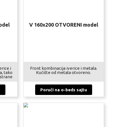
odel
V 160x200 OTVORENI model
erice i
Front kombinacija iverice i metala.
a, tako
Kućište od metala otvoreno.
 strane
u
Poruči na o-beds sajtu