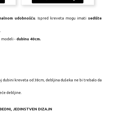
malnom udobnošću
. Ispred kreveta
mogu imati
sedište
.
modeli -
dubinu 40cm.
oj dubini kreveta od 38cm, debljina dušeka ne bi trebalo da
će debljine.
EDNI, JEDINSTVEN DIZAJN