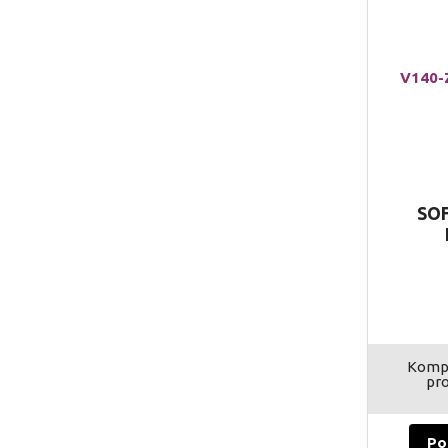
SOF
Kompl
pro
Po