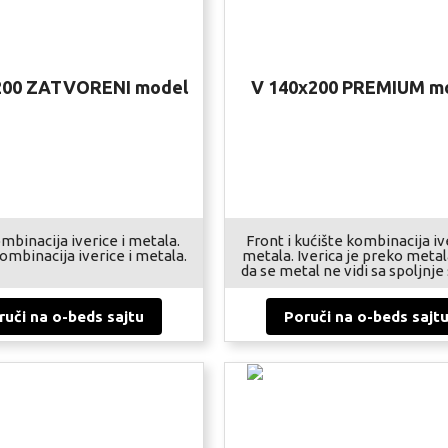
200 ZATVORENI model
V 140x200 PREMIUM m
mbinacija iverice i metala.
Front i kućište kombinacija iv
ombinacija iverice i metala.
metala. Iverica je preko metal
da se metal ne vidi sa spoljnje
ruči na o-beds sajtu
Poruči na o-beds sajt