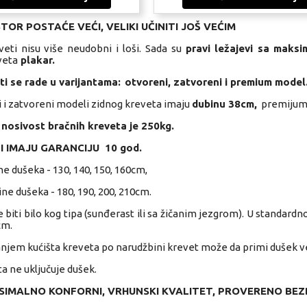
TOR POSTAĆE VEĆI, VELIKI UČINITI JOŠ VEĆIM
veti nisu više neudobni i loši. Sada su
pravi ležajevi sa
maksi
veta
plakar.
ti se rade u varijantama:
otvoreni, zatvoreni i premium model
i i zatvoreni modeli zidnog kreveta imaju
dubinu 38cm,
premijum 
 nosivost bračnih kreveta je 250kg.
I IMAJU
GARANCIJU 10 god.
e dušeka - 130, 140, 150, 160cm,
ne dušeka - 180, 190, 200, 210cm.
biti bilo kog tipa (sunđerast ili sa žičanim jezgrom). U standardn
cm.
njem kućišta kreveta po narudžbini krevet može da primi dušek ve
a ne uključuje dušek.
IMALNO KONFORNI, VRHUNSKI KVALITET, PROVERENO BEZB