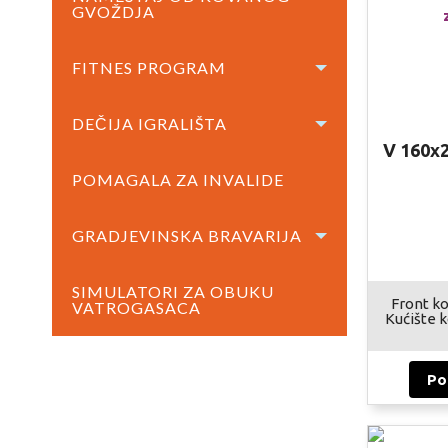
GVOŽDJA
FITNES PROGRAM
DEČIJA IGRALIŠTA
V 160x
POMAGALA ZA INVALIDE
GRADJEVINSKA BRAVARIJA
SIMULATORI ZA OBUKU
Front ko
VATROGASACA
Kućište k
Po