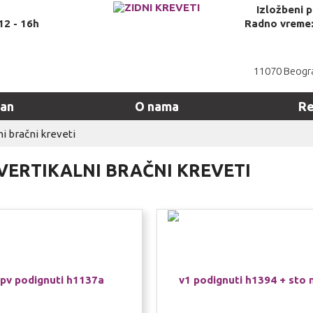
Izložbeni 
12 - 16h
Radno vreme: 
11070 Beogra
man
O nama
Re
ni bračni kreveti
 VERTIKALNI BRAČNI KREVETI