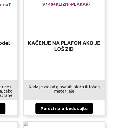
odel
KAČENJE NA PLAFON AKO JE
LOŠ ZID
erice i
Kada je zid od gipsanih ploča ili lošeg
a, tako
materijala
 strane
u
Poruči na o-beds sajtu