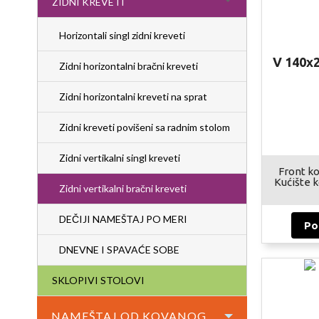
ZIDNI KREVETI
Horizontali singl zidni kreveti
V 140x
Zidni horizontalni bračni kreveti
Zidni horizontalni kreveti na sprat
Zidni kreveti povišeni sa radnim stolom
Zidni vertikalni singl kreveti
Front ko
Kućište k
Zidni vertikalni bračni kreveti
DEČIJI NAMEŠTAJ PO MERI
Po
DNEVNE I SPAVAĆE SOBE
SKLOPIVI STOLOVI
NAMEŠTAJ OD KOVANOG