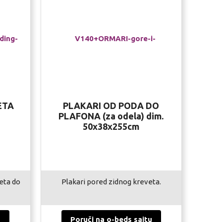
ETA
PLAKARI OD PODA DO
PLAFONA (za odela) dim.
50x38x255cm
eta do
Plakari pored zidnog kreveta.
u
Poruči na o-beds sajtu