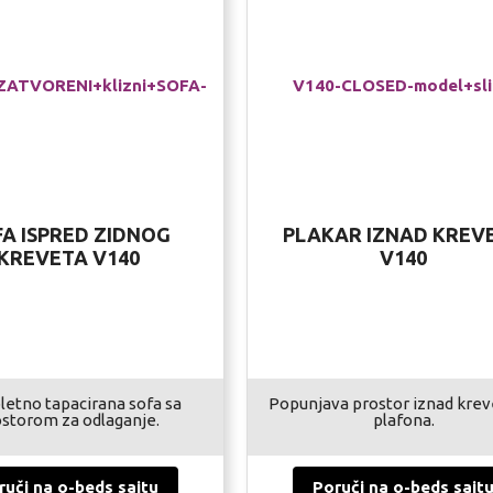
A ISPRED ZIDNOG
PLAKAR IZNAD KREV
KREVETA V140
V140
etno tapacirana sofa sa
Popunjava prostor iznad krev
storom za odlaganje.
plafona.
ruči na o-beds sajtu
Poruči na o-beds sajt