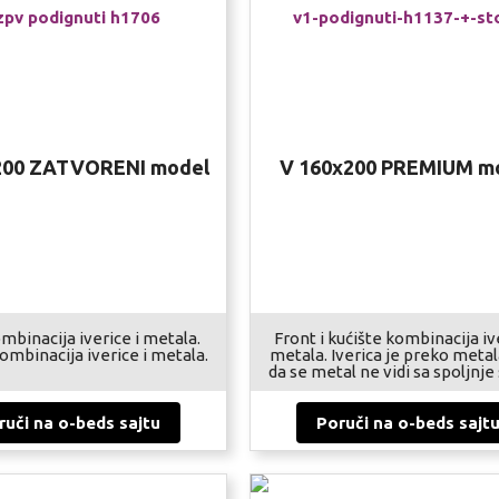
200 ZATVORENI model
V 160x200 PREMIUM m
mbinacija iverice i metala.
Front i kućište kombinacija iv
ombinacija iverice i metala.
metala. Iverica je preko metal
da se metal ne vidi sa spoljnje
ruči na o-beds sajtu
Poruči na o-beds sajt