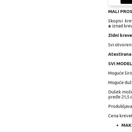
MALI PROS
Skopivi kre
a
iznad kre
Zidni kreve
Svi otvoren
Atestirana
SVI MODEL
Moguće širin
Moguće duži
Dušek može 
pređe 21,5 
Produbljava
Cena krevet
MAKS