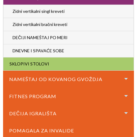
Zidni vertikalni singl kreveti
Zidni vertikalni bračni kreveti
DEČIJI NAMEŠTAJ PO MERI
DNEVNE I SPAVAĆE SOBE
SKLOPIVI STOLOVI
NAMEŠTAJ OD KOVANOG GVOŽDJA
FITNES PROGRAM
DEČIJA IGRALIŠTA
POMAGALA ZA INVALIDE