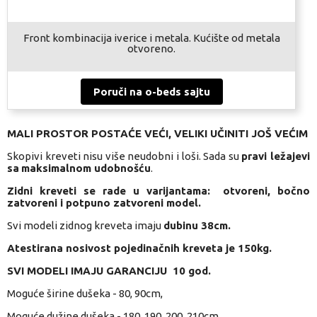
Front kombinacija iverice i metala. Kućište od metala
otvoreno.
Poruči na o-beds sajtu
MALI PROSTOR POSTAĆE VEĆI, VELIKI UČINITI JOŠ VEĆIM
Skopivi kreveti nisu više neudobni i loši. Sada su
pravi ležajevi
sa
maksimalnom udobnošću
.
Zidni kreveti se rade u varijantama:
otvoreni, bočno
zatvoreni i potpuno zatvoreni model.
Svi modeli zidnog kreveta imaju
dubinu 38cm.
Atestirana nosivost pojedinačnih kreveta je 150kg.
SVI MODELI IMAJU
GARANCIJU 10 god.
Moguće širine dušeka - 80, 90cm,
Moguće dužine dušeka - 180, 190, 200, 210cm.