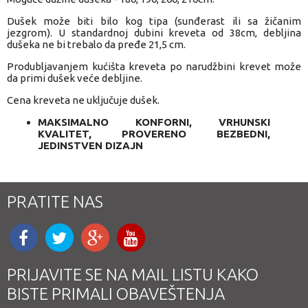
Dušek može biti bilo kog tipa (sunđerast ili sa žičanim
jezgrom). U standardnoj dubini kreveta od 38cm, debljina
dušeka ne bi trebalo da pređe 21,5 cm.
Produbljavanjem kućišta kreveta po narudžbini krevet može
da primi dušek veće debljine.
Cena kreveta ne uključuje dušek.
MAKSIMALNO KONFORNI, VRHUNSKI
KVALITET, PROVERENO BEZBEDNI,
JEDINSTVEN DIZAJN
PRATITE NAS
PRIJAVITE SE NA MAIL LISTU KAKO
BISTE PRIMALI OBAVEŠTENJA