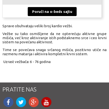
Poruči na o-beds sajtu
Sprave obuhvataju veliki broj kardio vežbi.
Vežbe su tako osmišljene da ne opterećuju aktivne grupe
mišića, već kroz aktiviranje istih podstaknemo srce i ceo krvni
sistem na povećanu aktivnost.
Time se povećava snaga srčanog mišića, pozitivno utiče na
razmenu matarija i aktivira kompletni krvni sistem.
Uzrast vežbača: 6 - 76 godina
PRATITE NAS