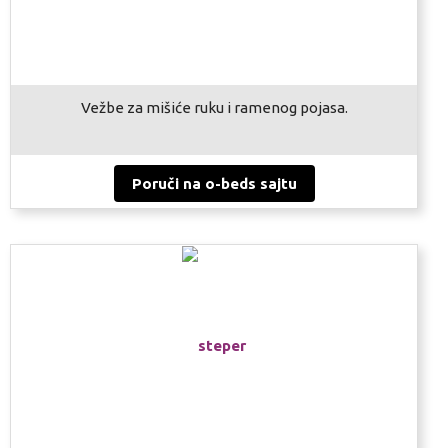
Vežbe za mišiće ruku i ramenog pojasa.
Poruči na o-beds sajtu