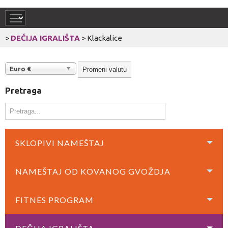
>
DEČIJA IGRALIŠTA
>
Klackalice
Euro €
Pretraga
SKLOPIVI NAMEŠTAJ
NAMEŠTAJ OD KOVANOG GVOŽDJA
FITNES PROGRAM