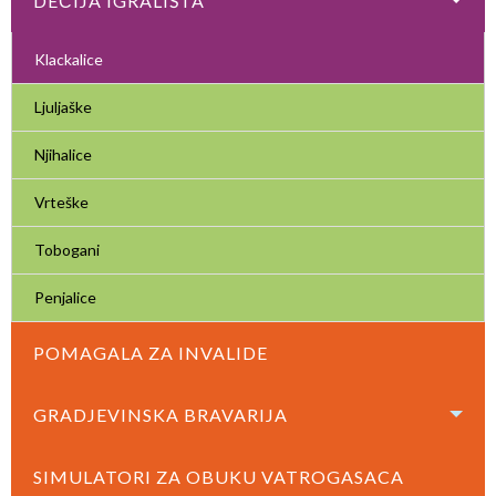
DEČIJA IGRALIŠTA
Klackalice
Ljuljaške
Njihalice
Vrteške
Tobogani
Penjalice
POMAGALA ZA INVALIDE
GRADJEVINSKA BRAVARIJA
SIMULATORI ZA OBUKU VATROGASACA