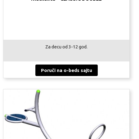
Za decu od 3-12 god.
Poruči na o-beds sajtu