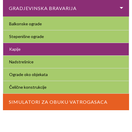
GRADJEVINSKA BRAVARIJA
Balkonske ograde
Stepenišne ograde
Kapije
Nadstrešnice
Ograde oko objekata
Čelične konstrukcije
SIMULATORI ZA OBUKU VATROGASACA