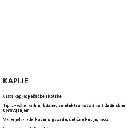
KAPIJE
Vrsta kapija:
pešačke i kolske
Tip izvedbe:
krilne, klizne, sa elektromotorima i daljinskim
upravljanjem.
Materijal izrade:
kovano gvožđe, čelične kutije, inox
.