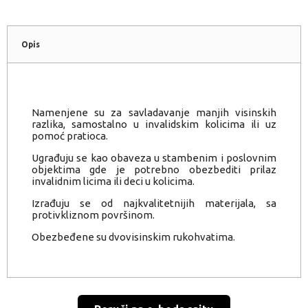
Opis
Namenjene su za savladavanje manjih visinskih
razlika, samostalno u invalidskim kolicima ili uz
pomoć pratioca.
Ugrađuju se kao obaveza u stambenim i poslovnim
objektima gde je potrebno obezbediti prilaz
invalidnim licima ili deci u kolicima.
Izrađuju se od najkvalitetnijih materijala, sa
protivkliznom površinom.
Obezbeđene su dvovisinskim rukohvatima.